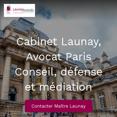
Cabinet Launay,
Avocat Paris
Conseil, défense
et médiation
Contacter Maître Launay