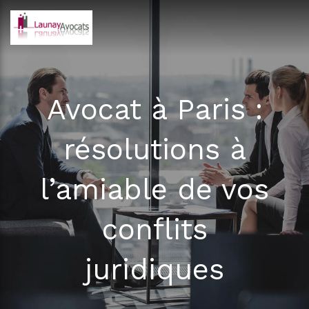
Avocat à Paris :
résolutions à
l’amiable de vos
conflits
juridiques